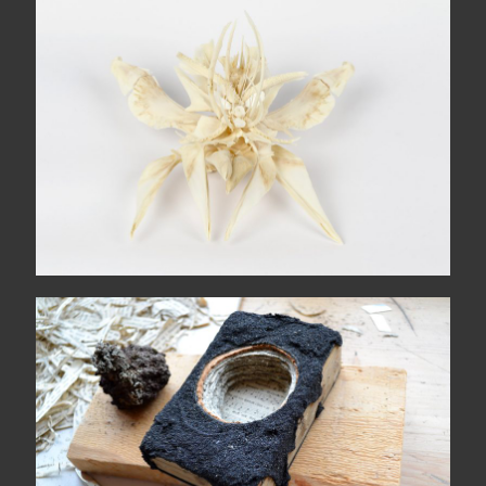
The wide sea comes each
morning
Hólmur