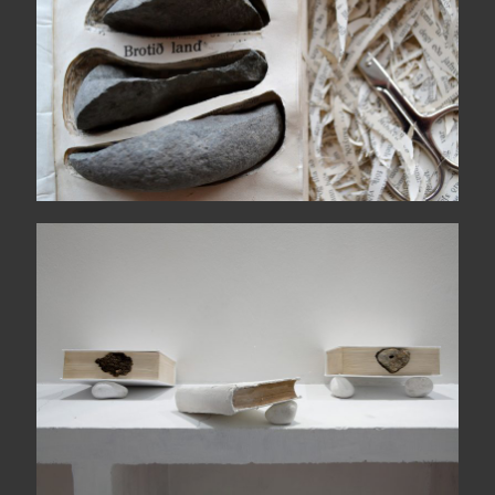
L’ora senza voce A-L / M-Z