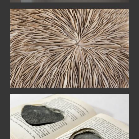
Unravel
Due metà = due