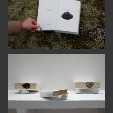
L’ora senza voce A-L / M-Z