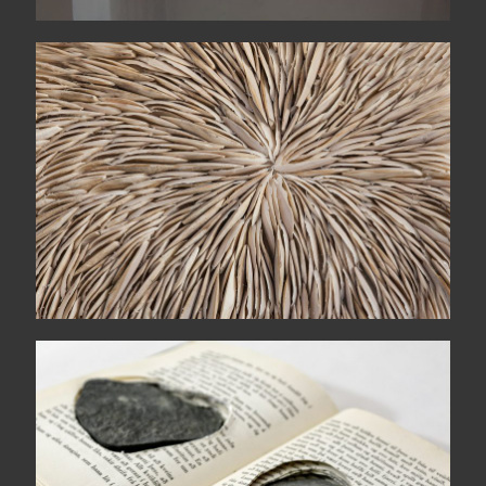
Unravel
Due metà = due