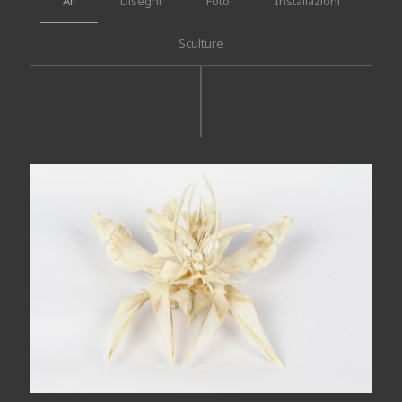
All
Disegni
Foto
Installazioni
Sculture
The wide sea comes each
morning