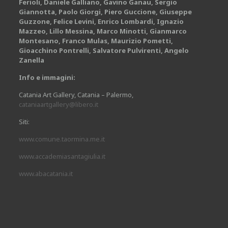
Ferioli, Daniele Galliano, Gavino Ganau, Sergio
Giannotta, Paolo Giorgi, Piero Guccione, Giuseppe
Guzzone, Felice Levini, Enrico Lombardi, Ignazio
Mazzeo, Lillo Messina, Marco Minotti, Gianmarco
Montesano, Franco Mulas, Maurizio Pometti,
Gioacchino Pontrelli, Salvatore Pulvirenti, Angelo
Zanella
Info e immagini:
Catania Art Gallery, Catania – Palermo,
cataniaartgallery@libero.it
Siti:
www.comune.taormina.me.it
www.accademiasantagiulia.it
www.abacatania.it