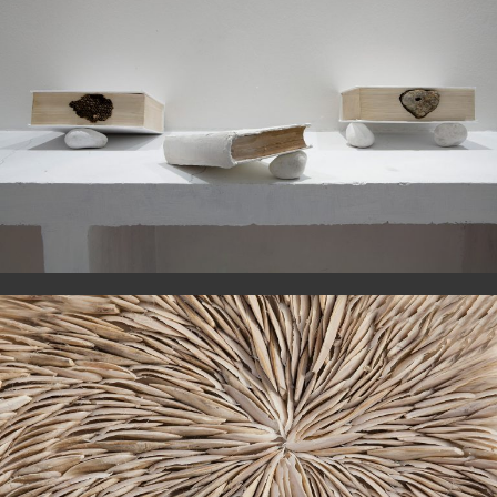
L’ora senza voce A-L / M-Z
Unravel