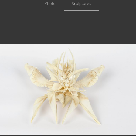
Photo
Sculptures
The wide sea comes each morning