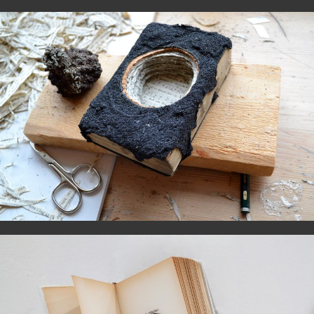
Hólmur
Poesia è amarezza