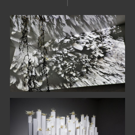
Suddenly, a magnetic dark
The wide sea comes each
morning