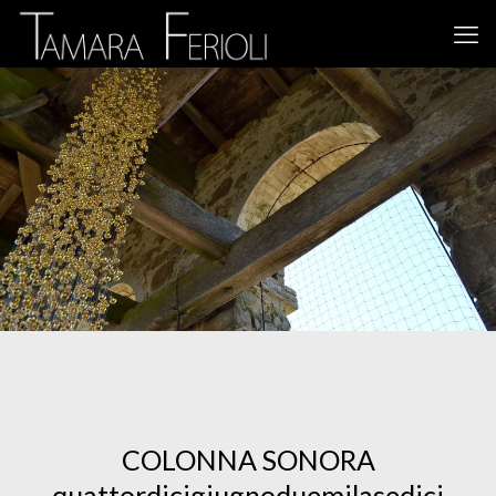
COLONNA SONORA
quattordicigiugnoduemilasedici