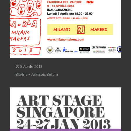
8 Aprile 2013
Bla-Bla – ArkiZoic Bellum